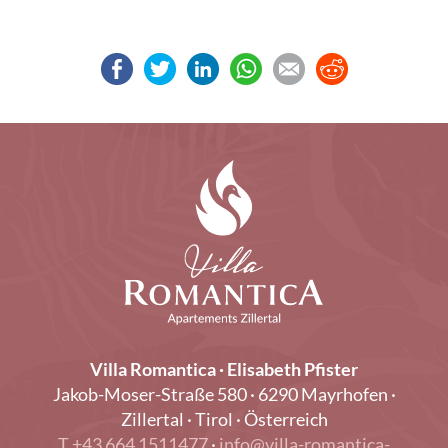
Villa Romantica · Elisabeth Pfister
Jakob-Moser-Straße 580 · 6290 Mayrhofen ·
Zillertal · Tirol · Österreich
T +43 664 1511477
·
info@villa-romantica-